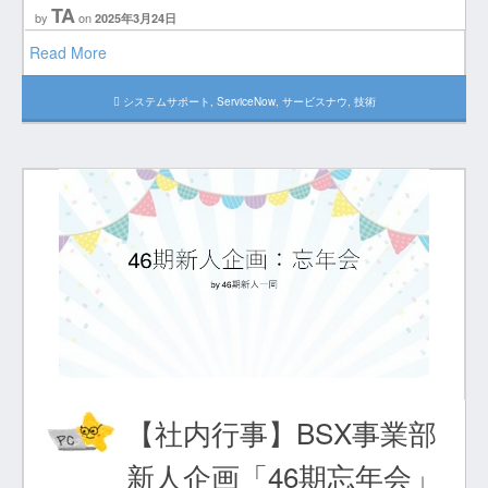
TA
by
on
2025年3月24日
Read More
システムサポート
,
ServiceNow
,
サービスナウ
,
技術
【社内行事】BSX事業部
新人企画「46期忘年会」