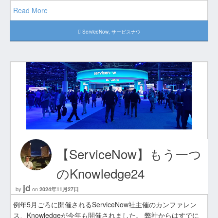
Read More
ServiceNow
,
サービスナウ
【ServiceNow】もう一つ
のKnowledge24
jd
by
on
2024年11月27日
例年5月ごろに開催されるServiceNow社主催のカンファレン
ス、Knowledgeが今年も開催されました。 弊社からはすでに