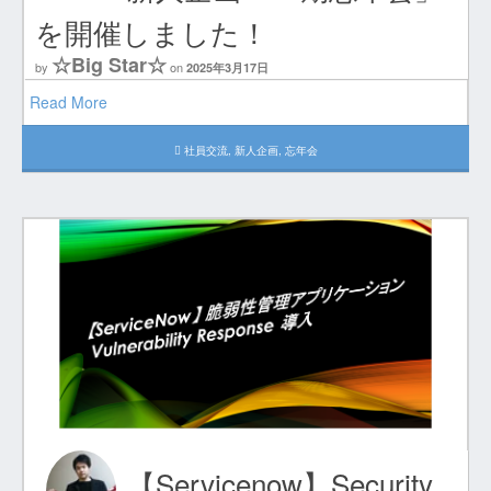
を開催しました！
☆Big Star☆
by
on
2025年3月17日
Read More
社員交流
,
新人企画
,
忘年会
【Servicenow】Security