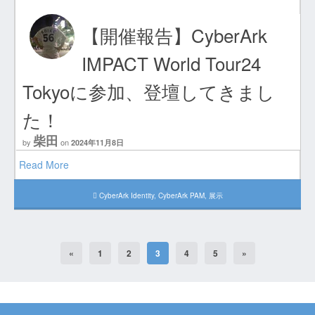
【開催報告】CyberArk
IMPACT World Tour24
Tokyoに参加、登壇してきまし
た！
柴田
by
on
2024年11月8日
Read More
CyberArk Identity
,
CyberArk PAM
,
展示
«
1
2
3
4
5
»