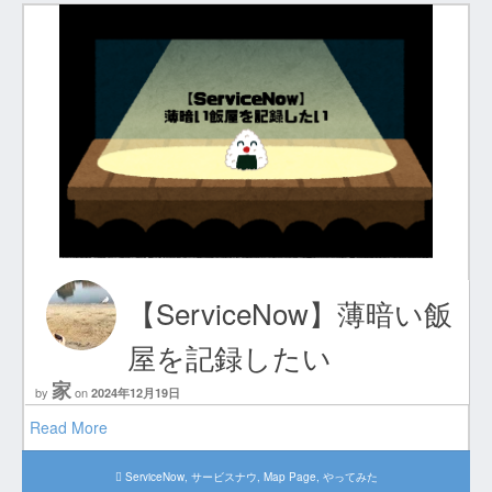
【ServiceNow】薄暗い飯
屋を記録したい
家
by
on
2024年12月19日
Read More
ServiceNow
,
サービスナウ
,
Map Page
,
やってみた