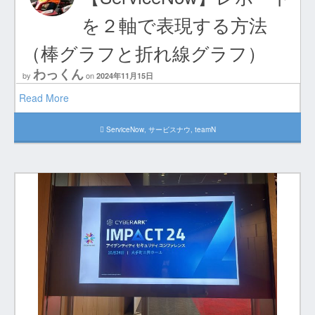
を２軸で表現する方法
（棒グラフと折れ線グラフ）
わっくん
by
on
2024年11月15日
Read More
ServiceNow
,
サービスナウ
,
teamN