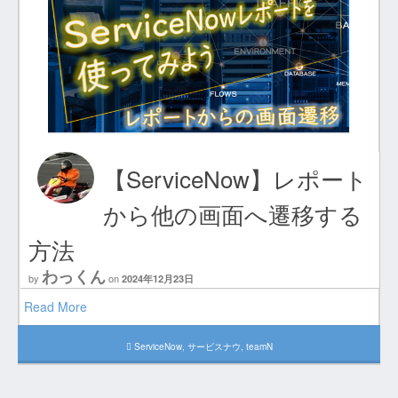
【ServiceNow】レポート
から他の画面へ遷移する
方法
わっくん
by
on
2024年12月23日
Read More
ServiceNow
,
サービスナウ
,
teamN